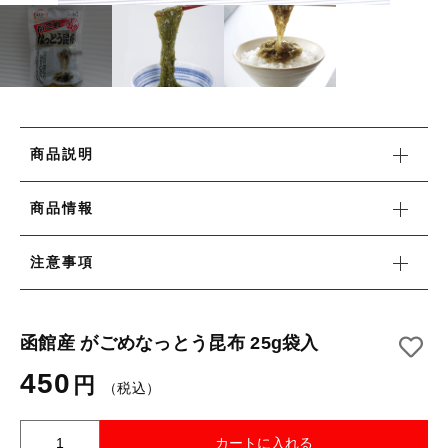
新着商品
その他
在庫あり
セール
セール
並び順
商品説明
当社について
商品情報
お知らせ
注意事項
ブログ
ご利用ガイド
函館産 がごめなっとう昆布 25g袋入
お問い合わせ
450
円
（税込）
ログイン
函
カートに入れる