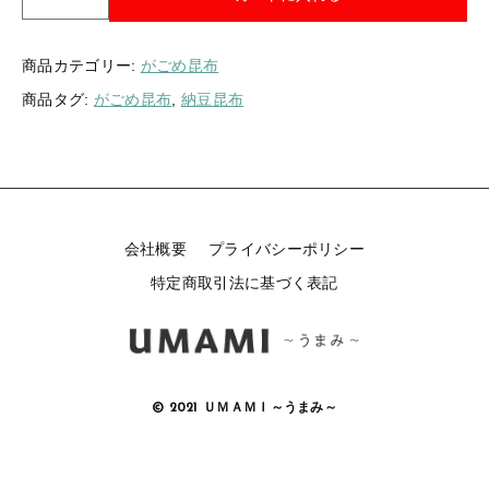
館
産
が
商品カテゴリー:
がごめ昆布
ご
商品タグ:
がごめ昆布
,
納豆昆布
め
な
っ
と
う
昆
布
会社概要
プライバシーポリシー
2
特定商取引法に基づく表記
5
g
袋
入
個
© 2021 ＵＭＡＭＩ～うまみ～