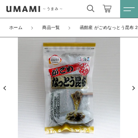
カートに商品を追加しました
キーワード検索
ログイン / 会員登録
ホーム
商品一覧
函館産 がごめなっとう昆布 2
函館産 がごめなっとう昆布 25g袋入
すべて
お気に入り
数量
こだわり検索
北海道産昆布
450円
（税込）
親カテゴリ
がごめ昆布
すべての商品
北海道産昆布
昆布アラカルト
ショッピングを続ける
子カテゴリ
がごめ昆布
ギフトセット
昆布アラカルト
カートを確認する
価格帯
ギフトセット
～