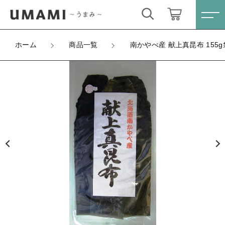
カートに商品を追加しました
キーワード検索
ログイン / 会員登録
ホーム
商品一覧
南かやべ産 献上真昆布 155
南かやべ産 献上真昆布 155g袋入
すべて
お気に入り
数量
こだわり検索
北海道産昆布
2,000円
（税込）
親カテゴリ
がごめ昆布
すべての商品
北海道産昆布
昆布アラカルト
ショッピングを続ける
子カテゴリ
がごめ昆布
ギフトセット
昆布アラカルト
カートを確認する
価格帯
ギフトセット
～