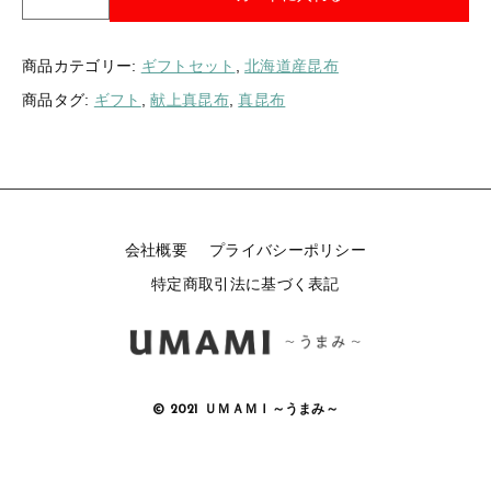
か
や
べ
商品カテゴリー:
ギフトセット
,
北海道産昆布
産
商品タグ:
ギフト
,
献上真昆布
,
真昆布
献
上
真
昆
布
1
5
会社概要
プライバシーポリシー
5
特定商取引法に基づく表記
g
袋
入
個
© 2021 ＵＭＡＭＩ～うまみ～