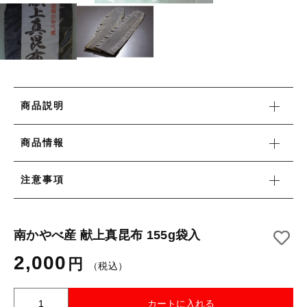
新着商品
その他
在庫あり
セール
セール
並び順
商品説明
当社について
商品情報
お知らせ
注意事項
ブログ
ご利用ガイド
南かやべ産 献上真昆布 155g袋入
お問い合わせ
2,000
円
（税込）
ログイン
南
カートに入れる